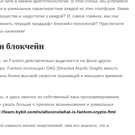
х кита в океане криптотехнологий. В этой статье, мы углубимся
ти и уникальные характеристики каждой из этих платформ. Какие
ущества и недостатки у каждой? И, самое главное, как они
менить текущий ландшафт блокчейн-технологий? Пристегните
мы начинаем!
ин блокчейн
, но Fantom действительно выделяется на фоне других.
а. Fantom использует DAG (Directed Acyclic Graph) вместо
тичь более высокой скорости транзакций и меньшего времени
ты, и здесь именно их собственный язык программирования,
е узнать больше о причинах возникновения и уникальных
://learn.bybit.com/ru/altcoins/what-is-fantom-crypto-ftm/
.
om намного менее энергоемкий, чем его аналоги, что в