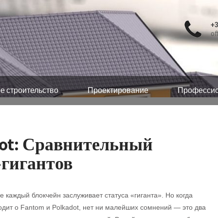
+3
of
е строительство
Проектирование
Профессио
dot: Сравнительный
-гигантов
е каждый блокчейн заслуживает статуса «гиганта». Но когда
одит о Fantom и Polkadot, нет ни малейших сомнений — это два