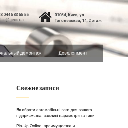
8 044 583 55 55
01054, Киев, ул.
fice@geos.ua
Гоголевская, 14, 2 этаж
нальный демонтаж
Девелопмент
Свежие записи
Як обрати автомобільні ваги для вашого
підприємства: важливі параметри та типи
Pin-Up Online: преимущества и