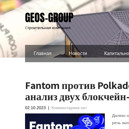
GEOS-GROUP
Cтроительная компания
Главная
Новости
Капитально
Fantom против Polka
анализ двух блокчейн
02.10.2023
|
Комментариев нет
Далеко н
речь зах