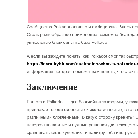
Сообщество Polkadot активно и амбициозно. Здесь ест
Столь разнообразное применение возможно благодар
уникальные блокчейны на базе Polkadot.
А если вы жаждите понять, как Polkadot смог так быст
https://learn.bybit.com/ru/altcoins/what-is-polkadot
информация, которая поможет вам понять, что стоит з
Заключение
Fantom и Polkadot — две блокчейн-платформы, у кажд
привлекает своей скоростью и экологичностью, в то 
различными блокчейнами. В какую сторону кренить? Э
невероятно важные и нужные решения для текущего и
сравнивать кисть художника и палитру: оба инструме