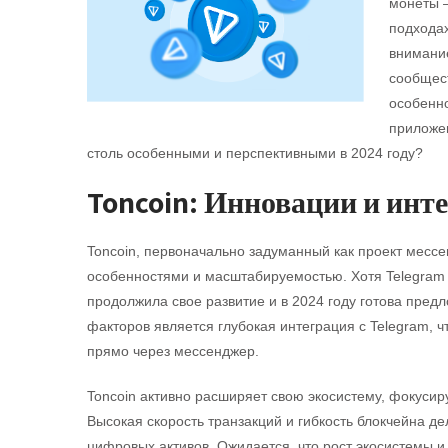
монеты —
подходах
внимание
сообщес
особенно
приложен
столь особенными и перспективными в 2024 году?
Toncoin: Инновации и инте
Toncoin, первоначально задуманный как проект месс
особенностями и масштабируемостью. Хотя Telegram 
продолжила свое развитие и в 2024 году готова пре
факторов является глубокая интеграция с Telegram, ч
прямо через мессенджер.
Toncoin активно расширяет свою экосистему, фокуси
Высокая скорость транзакций и гибкость блокчейна д
цифровых активов. Ожидается, что рост экосистемы 