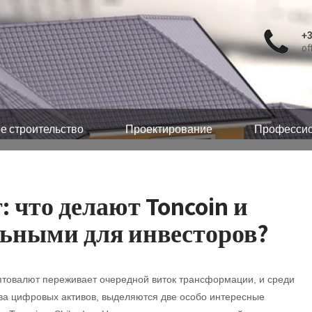
+3
of
е строительство
Проектирование
Профессио
 что делают Toncoin и
льными для инвесторов?
товалют переживает очередной виток трансформации, и среди
ва цифровых активов, выделяются две особо интересные