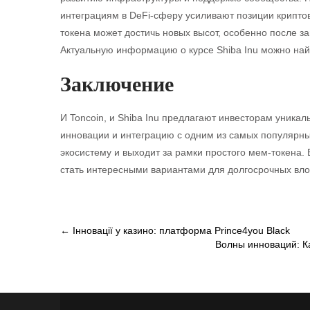
интеграциям в DeFi-сферу усиливают позиции крипто
токена может достичь новых высот, особенно после 
Актуальную информацию о курсе Shiba Inu можно най
Заключение
И Toncoin, и Shiba Inu предлагают инвесторам уника
инновации и интеграцию с одним из самых популярны
экосистему и выходит за рамки простого мем-токена. 
стать интересными вариантами для долгосрочных вл
Post
←
Інновації у казино: платформа Prince4you Black
Волны инноваций: К
navigation