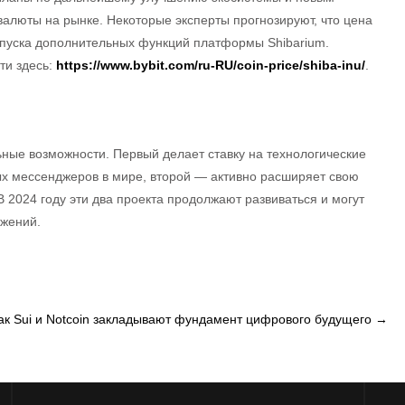
валюты на рынке. Некоторые эксперты прогнозируют, что цена
запуска дополнительных функций платформы Shibarium.
ти здесь:
https://www.bybit.com/ru-RU/coin-price/shiba-inu/
.
льные возможности. Первый делает ставку на технологические
х мессенджеров в мире, второй — активно расширяет свою
В 2024 году эти два проекта продолжают развиваться и могут
ожений.
ак Sui и Notcoin закладывают фундамент цифрового будущего
→