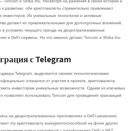
 Toncoin и Shiba Inu. Несмотря на различия в своей истории и
 к развитию, обе криптовалюты стремительно привлекают
 инвесторов. Их уникальные технологии и активные
тва делают их привлекательными для долгосрочных вложений,
 в условиях текущего тренда на децентрализованные
ия и DeFi-сервисы. Но что именно делает Toncoin и Shiba Inu
грация с Telegram
енджера Telegram, выделяется своими технологическими
официально отказался от участия в проекте, криптовалюта
дложить инвесторам уникальные возможности. Одним из ключевых
то позволяет использовать Toncoin для проведения транзакций
руясь на децентрализованных приложениях и DeFi-решениях.
елают эту криптовалюту конкурентоспособной на фоне других
и заключение новых партнёрств с платформами DeFi и NFT