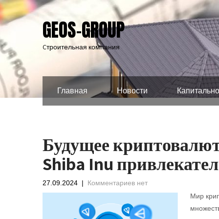
GEOS-GROUP
Cтроительная компания
Главная
Новости
Капитально
Будущее криптовалют:
Shiba Inu привлекате
27.09.2024
|
Комментариев нет
Мир крип
множест