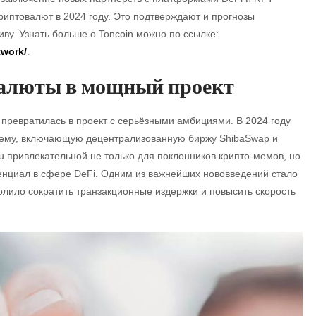
риптовалют в 2024 году. Это подтверждают и прогнозы
ву. Узнать больше о Toncoin можно по ссылке:
twork/
.
овалюты в мощный проект
о превратилась в проект с серьёзными амбициями. В 2024 году
стему, включающую децентрализованную биржу ShibaSwap и
u привлекательной не только для поклонников крипто-мемов, но
тенциал в сфере DeFi. Одним из важнейших нововведений стало
волило сократить транзакционные издержки и повысить скорость