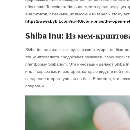
обеспечат Toncoin стабильное место среди ведущих к
аналитиков, отмечающих высокий интерес к этому акти
https://www.bybit.com/ru-RU/coin-price/the-open-ne
Shiba Inu: Из мем-крипт
Shiba Inu началась как шутка в криптомире, но быстр
эта криптовалюта продолжает развивать свою экоси
платформу Shibarium. Эти инновации делают Shiba In
и для серьёзных инвесторов, которые видят в ней по
внедрение второго уровня на базе Ethereum, что поз
операций.