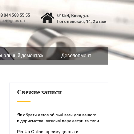
8 044 583 55 55
01054, Киев, ул.
fice@geos.ua
Гоголевская, 14, 2 этаж
нальный демонтаж
Девелопмент
Свежие записи
Як обрати автомобільні ваги для вашого
підприємства: важливі параметри та типи
Pin-Up Online: преимущества и